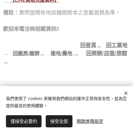
👉
【LINE索取完整資料】
備註：
實際面積依地政機關謄本之登載面積為準。
歡迎來電洽詢相關資訊!!
回首頁
→
回工業地
→
回商辦/店面/旅館
回廠房/廠辦→
建地/農地
→
→
我們使用了 cookies 來確保我們網站的運作正常與安全性，並為您
提供最佳的使用體驗。
房地產仲介
© 2022 版權所有
僅接受必要的
接受全部
開啟進階設定
立即開始
免費建立您的網站！
由
Webnode
提供技術支援
Cookies