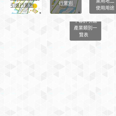
業用地二
行業別
引進行業別
雲林斗六工
使用用途
業區
不容許引進
產業類別一
覽表