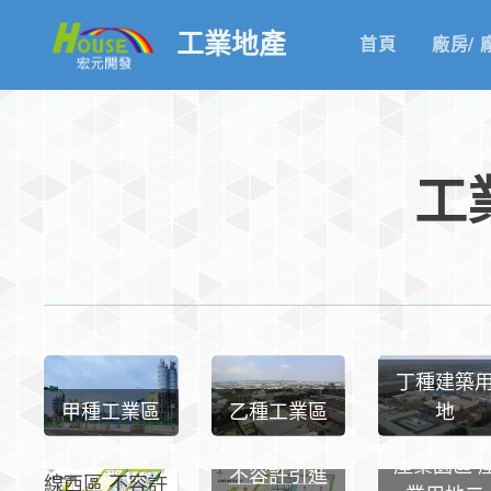
工業地產
首頁
廠房/ 
工
丁種建築
甲種工業區
乙種工業區
地
彰濱工業
區 崙尾區
彰濱工業區
產業園區 
不容許引進
線西區 不容許