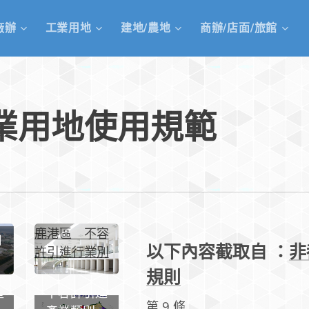
廠辦
工業用地
建地/農地
商辦/店面/旅館
業用地使用規範
彰濱工業區
鹿港區 不容
雲林科技工
用
以下內容截取自 ：
非
許引進行業別
業區大北勢
規則
區
產
不容許引進
第 9 條