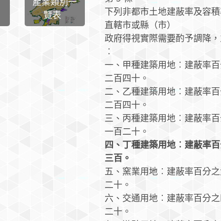
產業類別一
下列非都市土地建蔽率及容積
覽表
直轄市或縣（市）
政府得視實際需要酌予調降，
︰
一、甲種建築用地︰建蔽率百
二百四十。
二、乙種建築用地︰建蔽率百
二百四十。
三、丙種建築用地︰建蔽率百
一百二十。
四、丁種建築用地︰建蔽率百
三百。
五、窯業用地︰建蔽率百分之
二十。
六、交通用地︰建蔽率百分之
二十。