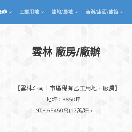
廠辦
工業用地
建地/農地
商辦/店面/旅館
雲林 廠房/廠辦
🌟【雲林斗南｜市區稀有乙工用地＋廠房】
地坪：3850坪
NT$ 65450萬
(17萬/坪 )