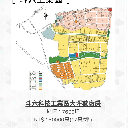
斗六科技工業區大坪數廠房
地坪：7600坪
NT$ 130000萬(17萬/坪 )